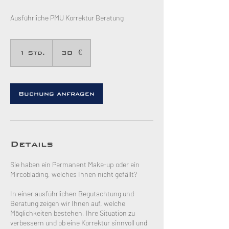
Ausführliche PMU Korrektur Beratung
30
Euro
1 Std.
1
30 €
S
t
d
Buchung anfragen
Details
Sie haben ein Permanent Make-up oder ein
Mircoblading, welches Ihnen nicht gefällt?
In einer ausführlichen Begutachtung und
Beratung zeigen wir Ihnen auf, welche
Möglichkeiten bestehen, Ihre Situation zu
verbessern und ob eine Korrektur sinnvoll und