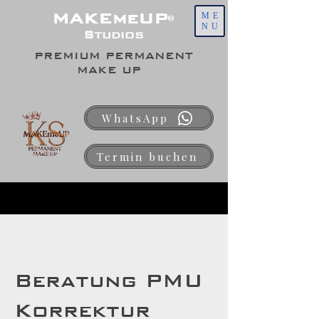
MAKEmeUP
ME
®
NU
Studios
PREMIUM PERMANENT
MAKE UP
WhatsApp
Termin buchen
Beratung PMU
Korrektur